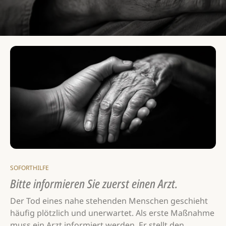
SOFORTHILFE
Bitte informieren Sie zuerst einen Arzt.
Der Tod eines nahe stehenden Menschen geschieht
häufig plötzlich und unerwartet. Als erste Maßnahme
muss ein Arzt informiert werden. Er stellt den